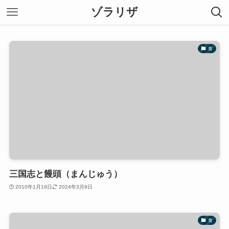
ゾラリザ
食
三国志と饅頭（まんじゅう）
2010年1月19日
2024年3月9日
食